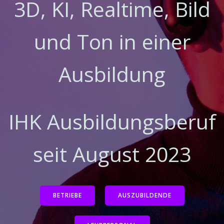
3D, KI, Realtime, Bild
und Ton in einer
Ausbildung
IHK Ausbildungsberuf
seit August 2023
BETRIEBE
AUSZUBILDENDE