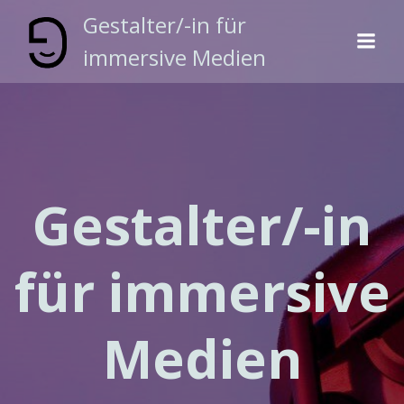
Zum
Gestalter/-in für
Inhalt
immersive Medien
springen
Gestalter/-in
für immersive
Medien