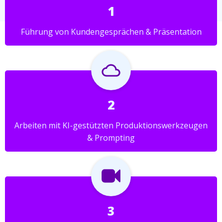
1
Führung von Kundengesprächen & Präsentation
2
Arbeiten mit KI-gestützten Produktionswerkzeugen
& Prompting
3