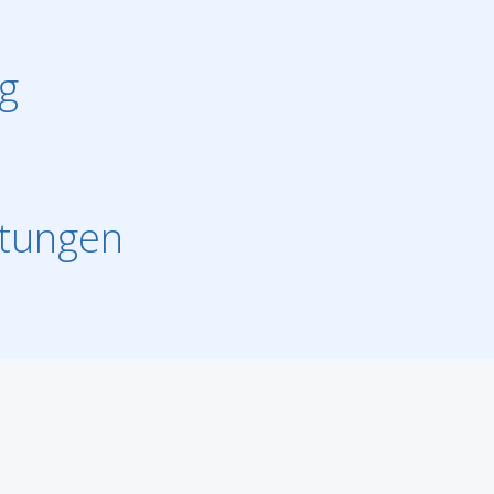
g
tungen